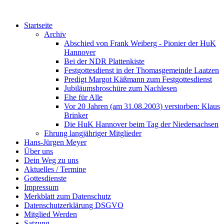
Startseite
Archiv
Abschied von Frank Weiberg - Pionier der HuK
Hannover
Bei der NDR Plattenkiste
Festgottesdienst in der Thomasgemeinde Laatzen
Predigt Margot Käßmann zum Festgottesdienst
Jubiläumsbroschüre zum Nachlesen
Ehe für Alle
Vor 20 Jahren (am 31.08.2003) verstorben: Klaus
Brinker
Die HuK Hannover beim Tag der Niedersachsen
Ehrung langjähriger Mitglieder
Hans-Jürgen Meyer
Über uns
Dein Weg zu uns
Aktuelles / Termine
Gottesdienste
Impressum
Merkblatt zum Datenschutz
Datenschutzerklärung DSGVO
Mitglied Werden
Satzung