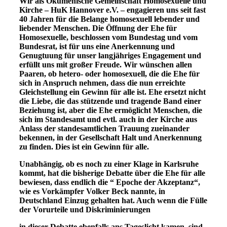
Wir als Ökumenische Gemeinschaft Homosexuelle und
Kirche – HuK Hannover e.V. – engagieren uns seit fast
40 Jahren für die Belange homosexuell lebender und
liebender Menschen. Die Öffnung der Ehe für
Homosexuelle, beschlossen vom Bundestag und vom
Bundesrat, ist für uns eine Anerkennung und
Genugtuung für unser langjähriges Engagement und
erfüllt uns mit großer Freude. Wir wünschen allen
Paaren, ob hetero- oder homosexuell, die die Ehe für
sich in Anspruch nehmen, dass die nun erreichte
Gleichstellung ein Gewinn für alle ist. Ehe ersetzt nicht
die Liebe, die das stützende und tragende Band einer
Beziehung ist, aber die Ehe ermöglicht Menschen, die
sich im Standesamt und evtl. auch in der Kirche aus
Anlass der standesamtlichen Trauung zueinander
bekennen, in der Gesellschaft Halt und Anerkennung
zu finden. Dies ist ein Gewinn für alle.
Unabhängig, ob es noch zu einer Klage in Karlsruhe
kommt, hat die bisherige Debatte über die Ehe für alle
bewiesen, dass endlich die “ Epoche der Akzeptanz“,
wie es Vorkämpfer Volker Beck nannte, in
Deutschland Einzug gehalten hat. Auch wenn die Fülle
der Vorurteile und Diskriminierungen
in dieser Debatte ebenfalls ans Tageslicht kamen, sind