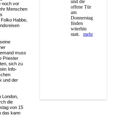
und die
e noch vor
offene Tür
mehr Menschen
am
es
Donnerstag
t Folko Habbe,
finden
andsreisen
witerhin
statt.
mehr
 seine
ner
 niemand muss
e Priester
ten, sich zu
eim Info-
ischen
k und der
n London,
rch die
rstag von 15
h das kann