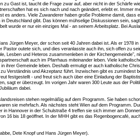
 zu Gast ist, taucht die Frage zwar auf, aber nicht in der Schärfe wi
nerschaften hat es sich nach und nach geändert, erlebt er. Immer 
 ist es anders. Viele Zuwanderer haben große Probleme damit, dass 
n in Deutschland gibt. Das können mühselige Diskussionen sein, sag
t wurde er nur ein einziges Mal - an seinem Arbeitsplatz. Bei Ausl
ns Jürgen Meyer, der schon seit 40 Jahren dabei ist. Als er 1978 in
astor outete sich, und dies veranlasste auch ihn, sich offen zu sei
ule, Lesben und Heteros zusammenleben in der Kirchengemeinde",
partnerschaft auch im Pfarrhaus miteinander leben. Viele katholisch
in ihrer Gemeinde leben. Deshalb ermutigt er auch katholische Chris
u Verständnis und Akzeptanz führt. Inzwischen gibt es zumindest b
ut festgestellt - und freut sich auch über eine Einladung der Baptist
 sagt er überzeugt. Im vorigen Jahr waren 300 Leute aus der Politi
 Jubiläum dabei.
uslandsreisen stehen regelmäßig auf dem Programm. Sie haben scho
waren sie mehrfach. Als nächstes steht Wien auf dem Programm. Du
 in Hannover in der Schulstraße 4 treffen sie sich immer am Donne
on 16 bis 18 geöffnet. In der MHH gibt es das Regenbogencafé, auc
 Habbe, Dete Knopf und Hans Jürgen Meyer).