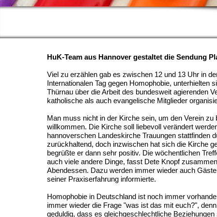
HuK-Team aus Hannover gestaltet die Sendung Pl
Viel zu erzählen gab es zwischen 12 und 13 Uhr in d
Internationalen Tag gegen Homophobie, unterhielten 
Thürnau über die Arbeit des bundesweit agierenden V
katholische als auch evangelische Mitglieder organisie
Man muss nicht in der Kirche sein, um den Verein zu
willkommen. Die Kirche soll liebevoll verändert werde
hannoverschen Landeskirche Trauungen stattfinden dü
zurückhaltend, doch inzwischen hat sich die Kirche geö
begrüßte er dann sehr positiv. Die wöchentlichen Treff
auch viele andere Dinge, fasst Dete Knopf zusamme
Abendessen. Dazu werden immer wieder auch Gäste ei
seiner Praxiserfahrung informierte.
Homophobie in Deutschland ist noch immer vorhanden
immer wieder die Frage "was ist das mit euch?", denn 
geduldig, dass es gleichgeschlechtliche Beziehungen s