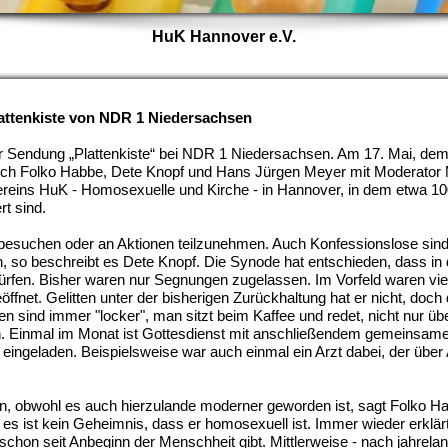
HuK Hannover e.V.
attenkiste von NDR 1 Niedersachsen
er Sendung „Plattenkiste“ bei NDR 1 Niedersachsen. Am 17. Mai, de
sich Folko Habbe, Dete
Knopf und Hans Jürgen Meyer mit Moderator 
ereins HuK - Homosexuelle und Kirche - in Hannover, in dem etwa 1
rt sind.
 besuchen oder an Aktionen teilzunehmen. Auch Konfessionslose sind
n, so beschreibt es Dete Knopf. Die Synode hat entschieden, dass in 
rfen. Bisher waren nur Segnungen zugelassen. Im Vorfeld waren vie
ffnet. Gelitten unter der bisherigen Zurückhaltung hat er nicht, doch
en sind immer "locker", man sitzt beim Kaffee und redet, nicht nur übe
n. Einmal im Monat ist Gottesdienst mit anschließendem gemeinsam
ngeladen. Beispielsweise war auch einmal ein Arzt dabei, der über 
, obwohl es auch hierzulande moderner geworden ist, sagt Folko Ha
es ist kein Geheimnis, dass er homosexuell ist. Immer wieder erklär
chon seit Anbeginn der Menschheit gibt. Mittlerweise - nach jahrelan