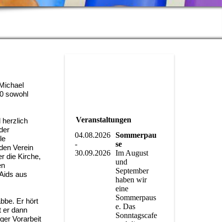
m
Michael
00 sowohl
Veranstaltungen
 herzlich
der
04.08.2026
Sommerpau
le
-
se
 den Verein
30.09.2026
Im August
r die Kirche,
und
en
September
Aids aus
haben wir
eine
Sommerpaus
bbe. Er hört
e. Das
t er dann
Sonntagscafe
ger Vorarbeit