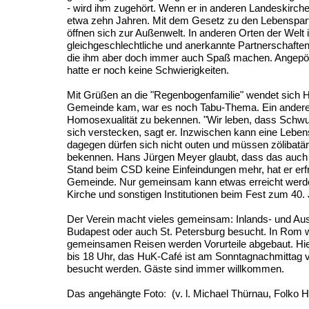
- wird ihm zugehört. Wenn er in anderen Landeskirchen
etwa zehn Jahren. Mit dem Gesetz zu den Lebenspart
öffnen sich zur Außenwelt. In anderen Orten der Welt
gleichgeschlechtliche und anerkannte Partnerschafte
die ihm aber doch immer auch Spaß machen. Angepöbel
hatte er noch keine Schwierigkeiten.
Mit Grüßen an die "Regenbogenfamilie" wendet sich Ha
Gemeinde kam, war es noch Tabu-Thema. Ein anderer P
Homosexualität zu bekennen. "Wir leben, dass Schw
sich verstecken, sagt er. Inzwischen kann eine Lebens
dagegen dürfen sich nicht outen und müssen zölibatär 
bekennen. Hans Jürgen Meyer glaubt, dass das auch z
Stand beim CSD keine Einfeindungen mehr, hat er erfre
Gemeinde. Nur gemeinsam kann etwas erreicht werden,
Kirche und sonstigen Institutionen beim Fest zum 40.
Der Verein macht vieles gemeinsam: Inlands- und A
Budapest oder auch St. Petersburg besucht. In Rom 
gemeinsamen Reisen werden Vorurteile abgebaut. Hier
bis 18 Uhr, das HuK-Café ist am Sonntagnachmittag v
besucht werden. Gäste sind immer willkommen.
Das angehängte Foto
:
(v.
l. Michael Thürnau, Folko