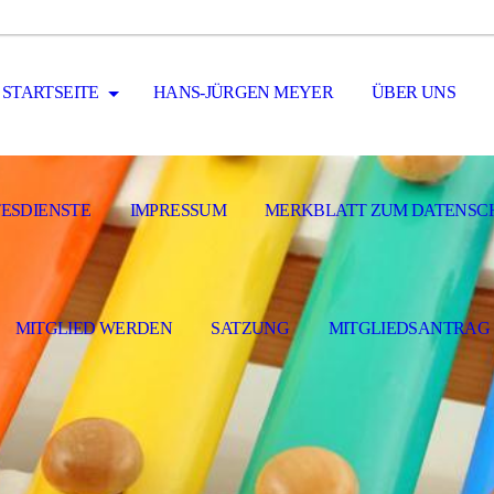
STARTSEITE
HANS-JÜRGEN MEYER
ÜBER UNS
ESDIENSTE
IMPRESSUM
MERKBLATT ZUM DATENSC
MITGLIED WERDEN
SATZUNG
MITGLIEDSANTRAG