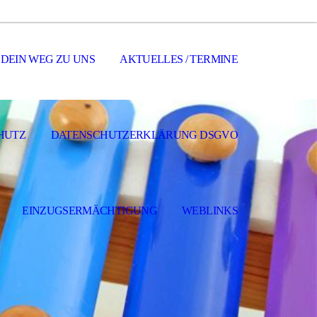
DEIN WEG ZU UNS
AKTUELLES / TERMINE
HUTZ
DATENSCHUTZERKLÄRUNG DSGVO
EINZUGSERMÄCHTIGUNG
WEBLINKS