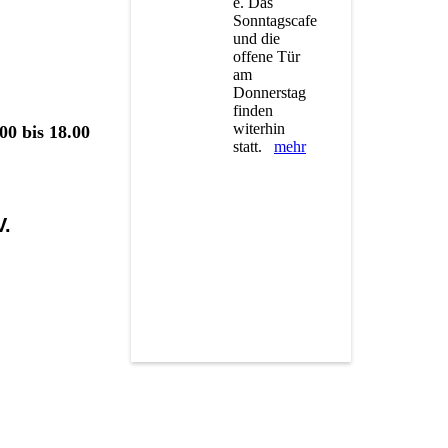
e. Das
Sonntagscafe
und die
offene Tür
am
Donnerstag
finden
witerhin
00 bis 18.00
statt.
mehr
V.