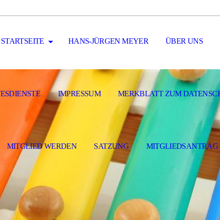
STARTSEITE
HANS-JÜRGEN MEYER
ÜBER UNS
ESDIENSTE
IMPRESSUM
MERKBLATT ZUM DATENSC
MITGLIED WERDEN
SATZUNG
MITGLIEDSANTRAG