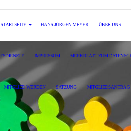
STARTSEITE
HANS-JÜRGEN MEYER
ÜBER UNS
ESDIENSTE
IMPRESSUM
MERKBLATT ZUM DATENSC
MITGLIED WERDEN
SATZUNG
MITGLIEDSANTRAG