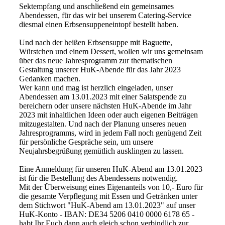
Sektempfang und anschließend ein gemeinsames
Abendessen, für das wir bei unserem Catering-Service
diesmal einen Erbsensuppeneintopf bestellt haben.
Und nach der heißen Erbsensuppe mit Baguette,
Würstchen und einem Dessert, wollen wir uns gemeinsam
über das neue Jahresprogramm zur thematischen
Gestaltung unserer HuK-Abende für das Jahr 2023
Gedanken machen.
Wer kann und mag ist herzlich eingeladen, unser
Abendessen am 13.01.2023 mit einer Salatspende zu
bereichern oder unsere nächsten HuK-Abende im Jahr
2023 mit inhaltlichen Ideen oder auch eigenen Beiträgen
mitzugestalten. Und nach der Planung unseres neuen
Jahresprogramms, wird in jedem Fall noch genügend Zeit
für persönliche Gespräche sein, um unsere
Neujahrsbegrüßung gemütlich ausklingen zu lassen.
Eine Anmeldung für unseren HuK-Abend am 13.01.2023
ist für die Bestellung des Abendessens notwendig.
Mit der Überweisung eines Eigenanteils von 10,- Euro für
die gesamte Verpflegung mit Essen und Getränken unter
dem Stichwort "HuK-Abend am 13.01.2023" auf unser
HuK-Konto - IBAN: DE34 5206 0410 0000 6178 65 -
habt Ihr Euch dann auch gleich schon verbindlich zur