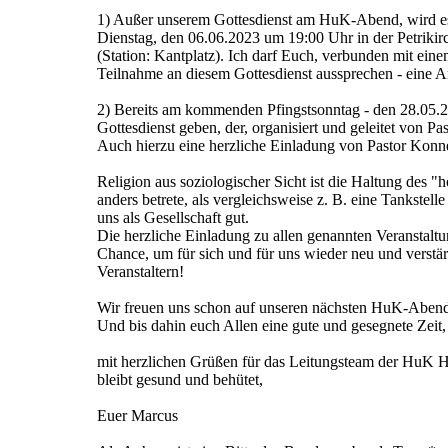
1) Außer unserem Gottesdienst am HuK-Abend, wird es
Dienstag, den 06.06.2023 um 19:00 Uhr in der Petrikirc
(Station: Kantplatz). Ich darf Euch, verbunden mit ei
Teilnahme an diesem Gottesdienst aussprechen - eine A
2) Bereits am kommenden Pfingstsonntag - den 28.05.
Gottesdienst geben, der, organisiert und geleitet von 
Auch hierzu eine herzliche Einladung von Pastor Ko
Religion aus soziologischer Sicht ist die Haltung des
anders betrete, als vergleichsweise z. B. eine Tankstel
uns als Gesellschaft gut.
Die herzliche Einladung zu allen genannten Veranstaltu
Chance, um für sich und für uns wieder neu und verstä
Veranstaltern!
Wir freuen uns schon auf unseren nächsten HuK-Abend 
Und bis dahin euch Allen eine gute und gesegnete Zeit,
mit herzlichen Grüßen für das Leitungsteam der HuK 
bleibt gesund und behütet,
Euer Marcus