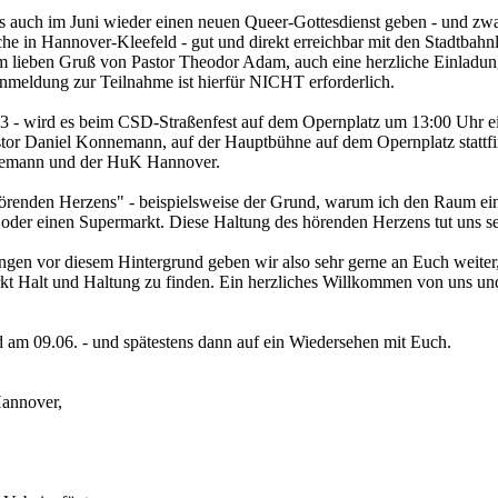
 auch im Juni wieder einen neuen Queer-Gottesdienst geben - und zw
he in Hannover-Kleefeld - gut und direkt erreichbar mit den Stadtbahn
nem lieben Gruß von Pastor Theodor Adam, auch eine herzliche Einladun
nmeldung zur Teilnahme ist hierfür NICHT erforderlich.
23 - wird es beim CSD-Straßenfest auf dem Opernplatz um 13:00 Uhr 
Pastor Daniel Konnemann, auf der Hauptbühne auf dem Opernplatz stattf
nnemann und der HuK Hannover.
 "hörenden Herzens" - beispielsweise der Grund, warum ich den Raum ei
le oder einen Supermarkt. Diese Haltung des hörenden Herzens tut uns s
ngen vor diesem Hintergrund geben wir also sehr gerne an Euch weiter,
rkt Halt und Haltung zu finden. Ein herzliches Willkommen von uns und
am 09.06. - und spätestens dann auf ein Wiedersehen mit Euch.
Hannover,