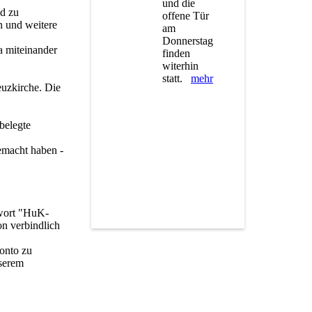
und die
d zu
offene Tür
n und weitere
am
Donnerstag
a miteinander
finden
witerhin
statt.
mehr
uzkirche. Die
belegte
emacht haben -
hwort "HuK-
n verbindlich
onto zu
serem