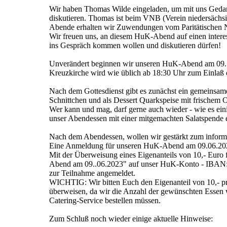
Wir haben Thomas Wilde eingeladen, um mit uns Geda
diskutieren. Thomas ist beim VNB (Verein niedersächsi
Abende erhalten wir Zuwendungen vom Paritätischen
Wir freuen uns, an diesem HuK-Abend auf einen inter
ins Gespräch kommen wollen und diskutieren dürfen!
Unverändert beginnen wir unseren HuK-Abend am 09..0
Kreuzkirche wird wie üblich ab 18:30 Uhr zum Einlaß 
Nach dem Gottesdienst gibt es zunächst ein gemeinsame
Schnittchen und als Dessert Quarkspeise mit frischem O
Wer kann und mag, darf gerne auch wieder - wie es ei
unser Abendessen mit einer mitgemachten Salatspende 
Nach dem Abendessen, wollen wir gestärkt zum infor
Eine Anmeldung für unseren HuK-Abend am 09.06.2023 
Mit der Überweisung eines Eigenanteils von 10,- Euro
Abend am 09..06.2023" auf unser HuK-Konto - IBAN: 
zur Teilnahme angemeldet.
WICHTIG: Wir bitten Euch den Eigenanteil von 10,- pr
überweisen, da wir die Anzahl der gewünschten Esse
Catering-Service bestellen müssen.
Zum Schluß noch wieder einige aktuelle Hinweise: