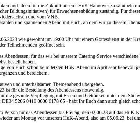
nken und Ideen für die Zukunft unserer HuK Hannover zu sammeln un
cher Bildungsinitiativen) für Erwachsenenbildung zuständig. Für diese
 Niedersachsen und vom VNB.
essanten und spannenden Abend mit Euch, an dem wir zu diesem Them
6.2023 wie gewohnt um 19:00 Uhr mit einem Gottesdienst in der Kre
der Teilnehmenden geöffnet sein.
s Abendessen, für das wir bei unserem Catering-Service verschiedene 
bst bestellt haben.
nige von Euch schon beim letzten HuK-Abend im April sehr liebevoll g
ergänzen und bereichern.
mativen und unterhaltsamen Themenabend übergehen.
ist für die Bestellung des Abendessens notwendig.
 für die gesamte Verpflegung mit Essen und Getränken unter dem Stic
DE34 5206 0410 0000 6178 65 - habt Ihr Euch dann auch gleich scho
o Person für das Abendessen bis Freitag, den 02.06.23 auf das HuK-K
n wieder am Montag vor unserem HuK-Abend, also am 05.06.23, bei un