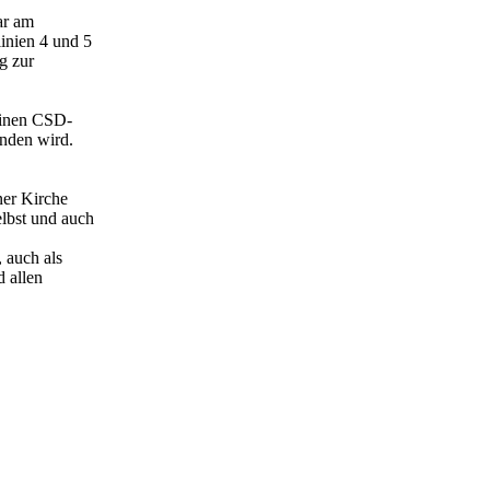
ar am
linien 4 und 5
g zur
einen CSD-
inden wird.
ner Kirche
elbst und auch
 auch als
 allen