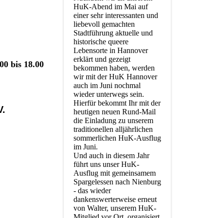
HuK-Abend im Mai auf
einer sehr interessanten und
liebevoll gemachten
Stadtführung aktuelle und
historische queere
Lebensorte in Hannover
erklärt und gezeigt
00 bis 18.00
bekommen haben, werden
wir mit der HuK Hannover
auch im Juni nochmal
wieder unterwegs sein.
Hierfür bekommt Ihr mit der
V.
heutigen neuen Rund-Mail
die Einladung zu unserem
traditionellen alljährlichen
sommerlichen HuK-Ausflug
im Juni.
Und auch in diesem Jahr
führt uns unser HuK-
Ausflug mit gemeinsamem
Spargelessen nach Nienburg
- das wieder
dankenswerterweise erneut
von Walter, unserem HuK-
Mitglied vor Ort, organisiert