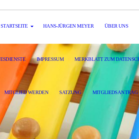
STARTSEITE
HANS-JÜRGEN MEYER
ÜBER UNS
ESDIENSTE
IMPRESSUM
MERKBLATT ZUM DATENSC
MITGLIED WERDEN
SATZUNG
MITGLIEDSANTRAG