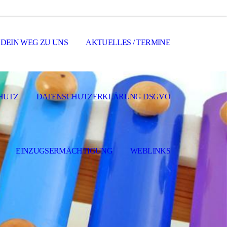
DEIN WEG ZU UNS
AKTUELLES / TERMINE
HUTZ
DATENSCHUTZERKLÄRUNG DSGVO
EINZUGSERMÄCHTIGUNG
WEBLINKS