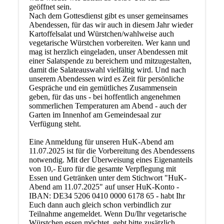
geöffnet sein.
Nach dem Gottesdienst gibt es unser gemeinsames
Abendessen, für das wir auch in diesem Jahr wieder
Kartoffelsalat und Würstchen/wahlweise auch
vegetarische Würstchen vorbereiten. Wer kann und
mag ist herzlich eingeladen, unser Abendessen mit
einer Salatspende zu bereichern und mitzugestalten,
damit die Salateauswahl vielfältig wird. Und nach
unserem Abendessen wird es Zeit für persönliche
Gespräche und ein gemütliches Zusammensein
geben, für das uns - bei hoffentlich angenehmen
sommerlichen Temperaturen am Abend - auch der
Garten im Innenhof am Gemeindesaal zur
Verfügung steht.
Eine Anmeldung für unseren HuK-Abend am
11.07.2025 ist für die Vorbereitung des Abendessens
notwendig. Mit der Überweisung eines Eigenanteils
von 10,- Euro für die gesamte Verpflegung mit
Essen und Getränken unter dem Stichwort "HuK-
Abend am 11.07.2025" auf unser HuK-Konto -
IBAN: DE34 5206 0410 0000 6178 65 - habt Ihr
Euch dann auch gleich schon verbindlich zur
Teilnahme angemeldet. Wenn Du/Ihr vegetarische
Würstchen essen möchtet, gebt bitte zusätzlich