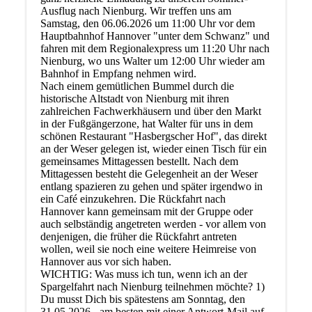
Ausflug nach Nienburg. Wir treffen uns am
Samstag, den 06.06.2026 um 11:00 Uhr vor dem
Hauptbahnhof Hannover "unter dem Schwanz" und
fahren mit dem Regionalexpress um 11:20 Uhr nach
Nienburg, wo uns Walter um 12:00 Uhr wieder am
Bahnhof in Empfang nehmen wird.
Nach einem gemütlichen Bummel durch die
historische Altstadt von Nienburg mit ihren
zahlreichen Fachwerkhäusern und über den Markt
in der Fußgängerzone, hat Walter für uns in dem
schönen Restaurant "Hasbergscher Hof", das direkt
an der Weser gelegen ist, wieder einen Tisch für ein
gemeinsames Mittagessen bestellt. Nach dem
Mittagessen besteht die Gelegenheit an der Weser
entlang spazieren zu gehen und später irgendwo in
ein Café einzukehren. Die Rückfahrt nach
Hannover kann gemeinsam mit der Gruppe oder
auch selbständig angetreten werden - vor allem von
denjenigen, die früher die Rückfahrt antreten
wollen, weil sie noch eine weitere Heimreise von
Hannover aus vor sich haben.
WICHTIG: Was muss ich tun, wenn ich an der
Spargelfahrt nach Nienburg teilnehmen möchte? 1)
Du musst Dich bis spätestens am Sonntag, den
31.05.2026 - am besten mit einer Antwort-Mail auf