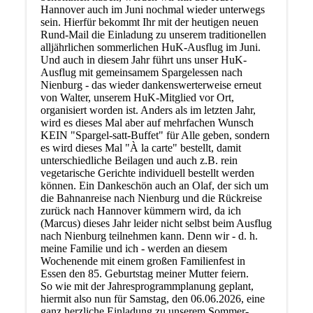
Hannover auch im Juni nochmal wieder unterwegs
sein. Hierfür bekommt Ihr mit der heutigen neuen
Rund-Mail die Einladung zu unserem traditionellen
alljährlichen sommerlichen HuK-Ausflug im Juni.
Und auch in diesem Jahr führt uns unser HuK-
Ausflug mit gemeinsamem Spargelessen nach
Nienburg - das wieder dankenswerterweise erneut
von Walter, unserem HuK-Mitglied vor Ort,
organisiert worden ist. Anders als im letzten Jahr,
wird es dieses Mal aber auf mehrfachen Wunsch
KEIN "Spargel-satt-Buffet" für Alle geben, sondern
es wird dieses Mal "À la carte" bestellt, damit
unterschiedliche Beilagen und auch z.B. rein
vegetarische Gerichte individuell bestellt werden
können. Ein Dankeschön auch an Olaf, der sich um
die Bahnanreise nach Nienburg und die Rückreise
zurück nach Hannover kümmern wird, da ich
(Marcus) dieses Jahr leider nicht selbst beim Ausflug
nach Nienburg teilnehmen kann. Denn wir - d. h.
meine Familie und ich - werden an diesem
Wochenende mit einem großen Familienfest in
Essen den 85. Geburtstag meiner Mutter feiern.
So wie mit der Jahresprogrammplanung geplant,
hiermit also nun für Samstag, den 06.06.2026, eine
ganz herzliche Einladung zu unserem Sommer-