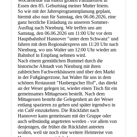
Wochenende mit einem großen Familienfest in
Essen den 85. Geburtstag meiner Mutter feiern.
So wie mit der Jahresprogrammplanung geplant,
hiermit also nun für Samstag, den 06.06.2026, eine
ganz herzliche Einladung zu unserem Sommer-
Ausflug nach Nienburg. Wir treffen uns am
Samstag, den 06.06.2026 um 11:00 Uhr vor dem
Hauptbahnhof Hannover "unter dem Schwanz" und
fahren mit dem Regionalexpress um 11:20 Uhr nach
Nienburg, wo uns Walter um 12:00 Uhr wieder am
Bahnhof in Empfang nehmen wird.
Nach einem gemütlichen Bummel durch die
historische Altstadt von Nienburg mit ihren
zahlreichen Fachwerkhäusern und über den Markt
in der Fußgängerzone, hat Walter für uns in dem
schönen Restaurant "Hasbergscher Hof", das direkt
an der Weser gelegen ist, wieder einen Tisch für ein
gemeinsames Mittagessen bestellt. Nach dem
Mittagessen besteht die Gelegenheit an der Weser
entlang spazieren zu gehen und später irgendwo in
ein Café einzukehren. Die Rückfahrt nach
Hannover kann gemeinsam mit der Gruppe oder
auch selbständig angetreten werden - vor allem von
denjenigen, die früher die Rückfahrt antreten
wollen, weil sie noch eine weitere Heimreise von