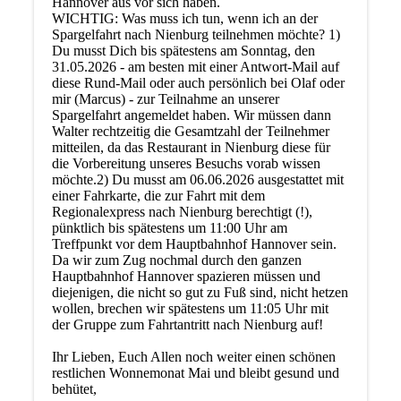
Hannover aus vor sich haben.
WICHTIG: Was muss ich tun, wenn ich an der
Spargelfahrt nach Nienburg teilnehmen möchte? 1)
Du musst Dich bis spätestens am Sonntag, den
31.05.2026 - am besten mit einer Antwort-Mail auf
diese Rund-Mail oder auch persönlich bei Olaf oder
mir (Marcus) - zur Teilnahme an unserer
Spargelfahrt angemeldet haben. Wir müssen dann
Walter rechtzeitig die Gesamtzahl der Teilnehmer
mitteilen, da das Restaurant in Nienburg diese für
die Vorbereitung unseres Besuchs vorab wissen
möchte.2) Du musst am 06.06.2026 ausgestattet mit
einer Fahrkarte, die zur Fahrt mit dem
Regionalexpress nach Nienburg berechtigt (!),
pünktlich bis spätestens um 11:00 Uhr am
Treffpunkt vor dem Hauptbahnhof Hannover sein.
Da wir zum Zug nochmal durch den ganzen
Hauptbahnhof Hannover spazieren müssen und
diejenigen, die nicht so gut zu Fuß sind, nicht hetzen
wollen, brechen wir spätestens um 11:05 Uhr mit
der Gruppe zum Fahrtantritt nach Nienburg auf!
Ihr Lieben, Euch Allen noch weiter einen schönen
restlichen Wonnemonat Mai und bleibt gesund und
behütet,