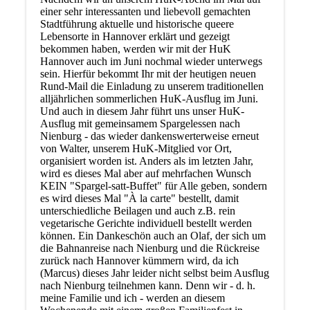
einer sehr interessanten und liebevoll gemachten
Stadtführung aktuelle und historische queere
Lebensorte in Hannover erklärt und gezeigt
bekommen haben, werden wir mit der HuK
Hannover auch im Juni nochmal wieder unterwegs
sein. Hierfür bekommt Ihr mit der heutigen neuen
Rund-Mail die Einladung zu unserem traditionellen
alljährlichen sommerlichen HuK-Ausflug im Juni.
Und auch in diesem Jahr führt uns unser HuK-
Ausflug mit gemeinsamem Spargelessen nach
Nienburg - das wieder dankenswerterweise erneut
von Walter, unserem HuK-Mitglied vor Ort,
organisiert worden ist. Anders als im letzten Jahr,
wird es dieses Mal aber auf mehrfachen Wunsch
KEIN "Spargel-satt-Buffet" für Alle geben, sondern
es wird dieses Mal "À la carte" bestellt, damit
unterschiedliche Beilagen und auch z.B. rein
vegetarische Gerichte individuell bestellt werden
können. Ein Dankeschön auch an Olaf, der sich um
die Bahnanreise nach Nienburg und die Rückreise
zurück nach Hannover kümmern wird, da ich
(Marcus) dieses Jahr leider nicht selbst beim Ausflug
nach Nienburg teilnehmen kann. Denn wir - d. h.
meine Familie und ich - werden an diesem