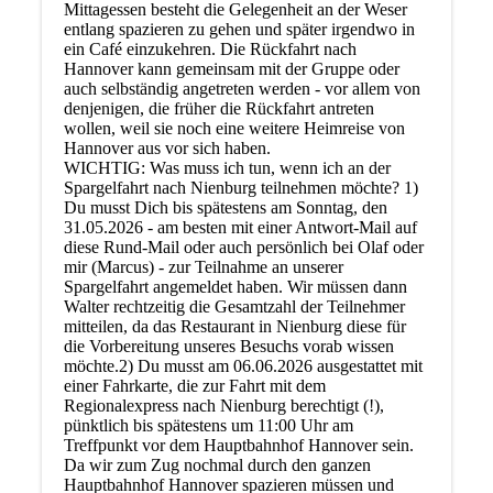
Mittagessen besteht die Gelegenheit an der Weser
entlang spazieren zu gehen und später irgendwo in
ein Café einzukehren. Die Rückfahrt nach
Hannover kann gemeinsam mit der Gruppe oder
auch selbständig angetreten werden - vor allem von
denjenigen, die früher die Rückfahrt antreten
wollen, weil sie noch eine weitere Heimreise von
Hannover aus vor sich haben.
WICHTIG: Was muss ich tun, wenn ich an der
Spargelfahrt nach Nienburg teilnehmen möchte? 1)
Du musst Dich bis spätestens am Sonntag, den
31.05.2026 - am besten mit einer Antwort-Mail auf
diese Rund-Mail oder auch persönlich bei Olaf oder
mir (Marcus) - zur Teilnahme an unserer
Spargelfahrt angemeldet haben. Wir müssen dann
Walter rechtzeitig die Gesamtzahl der Teilnehmer
mitteilen, da das Restaurant in Nienburg diese für
die Vorbereitung unseres Besuchs vorab wissen
möchte.2) Du musst am 06.06.2026 ausgestattet mit
einer Fahrkarte, die zur Fahrt mit dem
Regionalexpress nach Nienburg berechtigt (!),
pünktlich bis spätestens um 11:00 Uhr am
Treffpunkt vor dem Hauptbahnhof Hannover sein.
Da wir zum Zug nochmal durch den ganzen
Hauptbahnhof Hannover spazieren müssen und