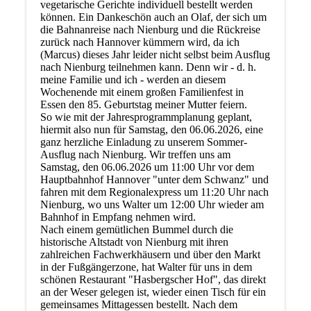
vegetarische Gerichte individuell bestellt werden
können. Ein Dankeschön auch an Olaf, der sich um
die Bahnanreise nach Nienburg und die Rückreise
zurück nach Hannover kümmern wird, da ich
(Marcus) dieses Jahr leider nicht selbst beim Ausflug
nach Nienburg teilnehmen kann. Denn wir - d. h.
meine Familie und ich - werden an diesem
Wochenende mit einem großen Familienfest in
Essen den 85. Geburtstag meiner Mutter feiern.
So wie mit der Jahresprogrammplanung geplant,
hiermit also nun für Samstag, den 06.06.2026, eine
ganz herzliche Einladung zu unserem Sommer-
Ausflug nach Nienburg. Wir treffen uns am
Samstag, den 06.06.2026 um 11:00 Uhr vor dem
Hauptbahnhof Hannover "unter dem Schwanz" und
fahren mit dem Regionalexpress um 11:20 Uhr nach
Nienburg, wo uns Walter um 12:00 Uhr wieder am
Bahnhof in Empfang nehmen wird.
Nach einem gemütlichen Bummel durch die
historische Altstadt von Nienburg mit ihren
zahlreichen Fachwerkhäusern und über den Markt
in der Fußgängerzone, hat Walter für uns in dem
schönen Restaurant "Hasbergscher Hof", das direkt
an der Weser gelegen ist, wieder einen Tisch für ein
gemeinsames Mittagessen bestellt. Nach dem