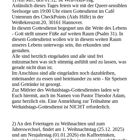
Anlässlich dieses Tages feiern wir mit der Queer-sensiblen
Seelsorge um 19:00 Uhr einen Gottesdienst im Café
Untenrum des CheckPoints (Aids Hilfe) in der
Weißekreuzstr.20, 30161 Hannover.
In diesem Gottesdienst begegnet uns die Weite des Lebens
- Gott stellt unsere Füße auf weiten Raum (Psalm 31). In
diesem Gottesdienst wollen wir in diesem weiten Raum
unseres Lebens unterwegs sein, ihn erkunden und
gestalten.
Alle sind herzlich eingeladen und alle sind frei
mitzumachen was sich stimmig anfühlt und zu lassen, was
gerade nicht dran ist.
Im Anschluss sind alle eingeladen noch dazubleiben,
miteinander zu essen und beieinander zu sein - für Speisen
und Getränke ist gesorgt.
Zur Mitfeier des Weltaidstags-Gottesdienstes laden wir
Euch hiermit, auch im Namen von Pastor Theodor Adam,
ganz herzlich ein. Eine Anmeldung zur Teilnahme am
Weltaidstags-Gottesdienst ist NICHT erforderlich.
2) An den Feiertagen zu Weihnachten und zum
Jahreswechsel, findet am 1. Weihnachtstag (25.12. 2025)
und am Neujahrstag (01.01.2026) ein Kaffeetrinken,