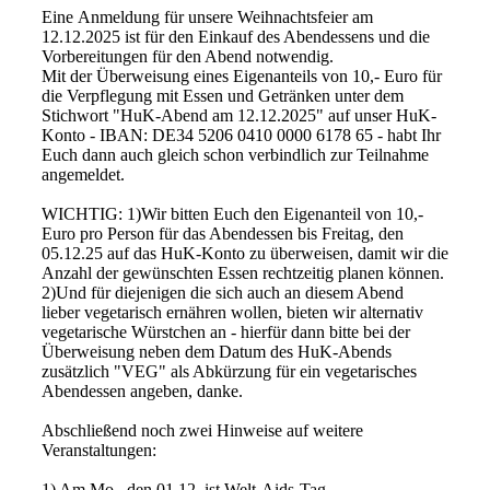
Eine Anmeldung für unsere Weihnachtsfeier am
12.12.2025 ist für den Einkauf des Abendessens und die
Vorbereitungen für den Abend notwendig.
Mit der Überweisung eines Eigenanteils von 10,- Euro für
die Verpflegung mit Essen und Getränken unter dem
Stichwort "HuK-Abend am 12.12.2025" auf unser HuK-
Konto - IBAN: DE34 5206 0410 0000 6178 65 - habt Ihr
Euch dann auch gleich schon verbindlich zur Teilnahme
angemeldet.
WICHTIG: 1)Wir bitten Euch den Eigenanteil von 10,-
Euro pro Person für das Abendessen bis Freitag, den
05.12.25 auf das HuK-Konto zu überweisen, damit wir die
Anzahl der gewünschten Essen rechtzeitig planen können.
2)Und für diejenigen die sich auch an diesem Abend
lieber vegetarisch ernähren wollen, bieten wir alternativ
vegetarische Würstchen an - hierfür dann bitte bei der
Überweisung neben dem Datum des HuK-Abends
zusätzlich "VEG" als Abkürzung für ein vegetarisches
Abendessen angeben, danke.
Abschließend noch zwei Hinweise auf weitere
Veranstaltungen:
1) Am Mo., den 01.12. ist Welt-Aids-Tag.