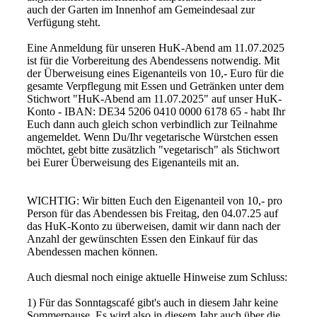
auch der Garten im Innenhof am Gemeindesaal zur
Verfügung steht.
Eine Anmeldung für unseren HuK-Abend am 11.07.2025
ist für die Vorbereitung des Abendessens notwendig. Mit
der Überweisung eines Eigenanteils von 10,- Euro für die
gesamte Verpflegung mit Essen und Getränken unter dem
Stichwort "HuK-Abend am 11.07.2025" auf unser HuK-
Konto - IBAN: DE34 5206 0410 0000 6178 65 - habt Ihr
Euch dann auch gleich schon verbindlich zur Teilnahme
angemeldet. Wenn Du/Ihr vegetarische Würstchen essen
möchtet, gebt bitte zusätzlich "vegetarisch" als Stichwort
bei Eurer Überweisung des Eigenanteils mit an.
WICHTIG: Wir bitten Euch den Eigenanteil von 10,- pro
Person für das Abendessen bis Freitag, den 04.07.25 auf
das HuK-Konto zu überweisen, damit wir dann nach der
Anzahl der gewünschten Essen den Einkauf für das
Abendessen machen können.
Auch diesmal noch einige aktuelle Hinweise zum Schluss:
1) Für das Sonntagscafé gibt's auch in diesem Jahr keine
Sommerpause. Es wird also in diesem Jahr auch über die